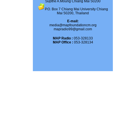
Supthe A.Moung Chiang Mai 50200
P.O. Box 7 Chiang Mai University Chiang
Mai 50200, Thailand
E-mail:
media@mapfoundationcm.org
mapradio99@gmail.com
MAP Radio :
053-328133
MAP Office :
053-328134